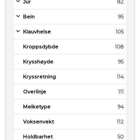
Jur
82
Bein
95
Klauvhelse
105
Kroppsdybde
108
Krysshøyde
95
Kryssretning
114
Overlinje
111
Melketype
94
Voksenvekt
112
Holdbarhet
50