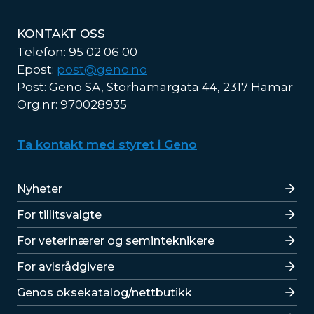
KONTAKT OSS
Telefon: 95 02 06 00
Epost:
post@geno.no
Post: Geno SA, Storhamargata 44, 2317 Hamar
Org.nr: 970028935
Ta kontakt med styret i Geno
Lenker
Nyheter
For tillitsvalgte
For veterinærer og seminteknikere
For avlsrådgivere
Lenker
Genos oksekatalog/nettbutikk