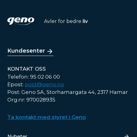
Avler for bedre
liv
Kundesenter
KONTAKT OSS
Telefon: 95 02 06 00
Epost:
post@geno.no
Post: Geno SA, Storhamargata 44, 2317 Hamar
Org.nr: 970028935
Ta kontakt med styret i Geno
Lenker
Nyheter