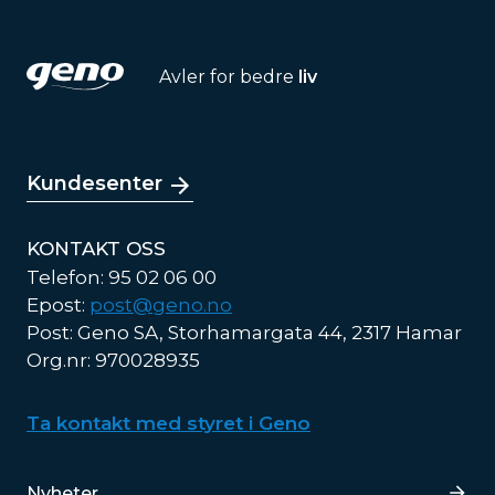
Avler for bedre
liv
Kundesenter
KONTAKT OSS
Telefon: 95 02 06 00
Epost:
post@geno.no
Post: Geno SA, Storhamargata 44, 2317 Hamar
Org.nr: 970028935
Ta kontakt med styret i Geno
Lenker
Nyheter