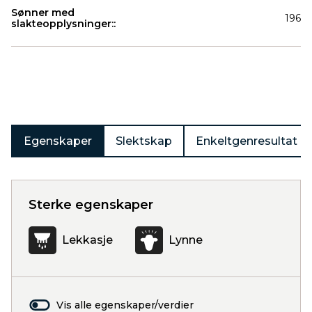
Sønner med
196
slakteopplysninger::
Produkter
Egenskaper
Slektskap
Enkeltgenresultat
Sterke egenskaper
Lekkasje
Lynne
Vis alle egenskaper/verdier