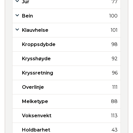
Jur
77
Bein
100
Klauvhelse
101
Kroppsdybde
98
Krysshøyde
92
Kryssretning
96
Overlinje
111
Melketype
88
Voksenvekt
113
Holdbarhet
43