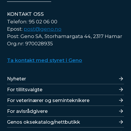
KONTAKT OSS
Telefon: 95 02 06 00
Epost:
post@geno.no
Post: Geno SA, Storhamargata 44, 2317 Hamar
Org.nr: 970028935
Ta kontakt med styret i Geno
Lenker
Nyheter
For tillitsvalgte
For veterinærer og seminteknikere
For avlsrådgivere
Lenker
Genos oksekatalog/nettbutikk