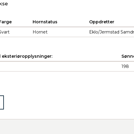
kse
Farge
Hornstatus
Oppdretter
Svart
Hornet
Eklo/Jermstad Samdri
 eksteriøropplysninger:
Sønne
198