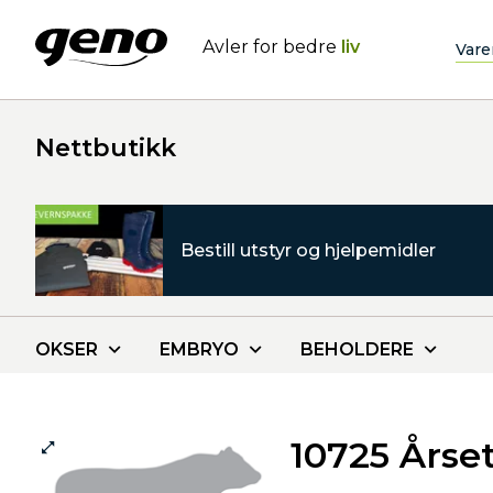
Avler for bedre
liv
Vare
Nettbutikk
Bestill utstyr og hjelpemidler
OKSER
EMBRYO
BEHOLDERE
10725 Årse