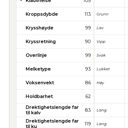
Klauvhelse
105
Kroppsdybde
113
Grunn
Krysshøyde
99
Lav
Kryssretning
90
Vipp
Overlinje
99
Svak
Melketype
93
Lukket
Voksenvekt
86
Høy
Holdbarhet
62
Drektighetslengde far
83
Lang
til kalv
Drektighetslengde far
119
Lang
til ku