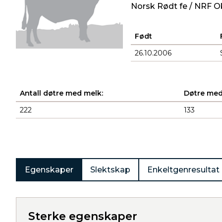
Norsk Rødt fe / NRF O
Født
26.10.2006
Antall døtre med melk:
Døtre med
222
133
Produkter
Egenskaper
Slektskap
Enkeltgenresultat
Sterke egenskaper