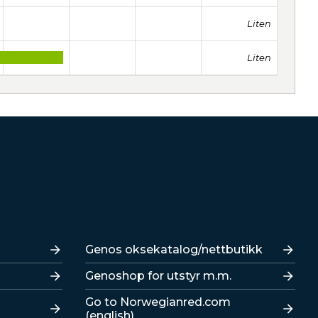
Liten
Liten
Lenker
Genos oksekatalog/nettbutikk
Genoshop for utstyr m.m.
Go to Norwegianred.com
(english)