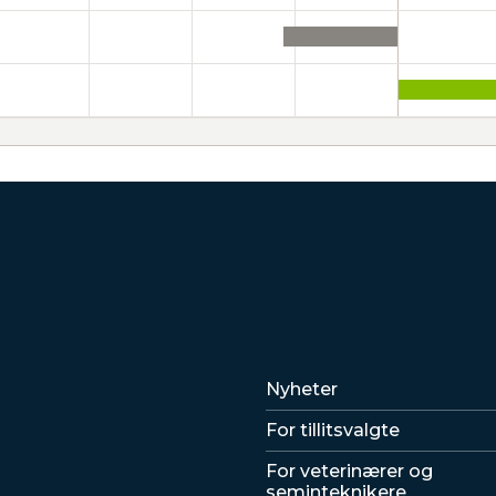
Lenker
Nyheter
For tillitsvalgte
For veterinærer og
seminteknikere