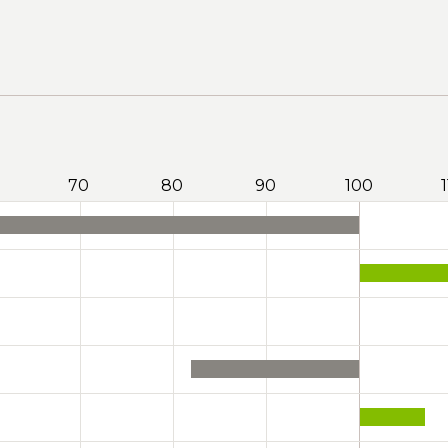
70
80
90
100