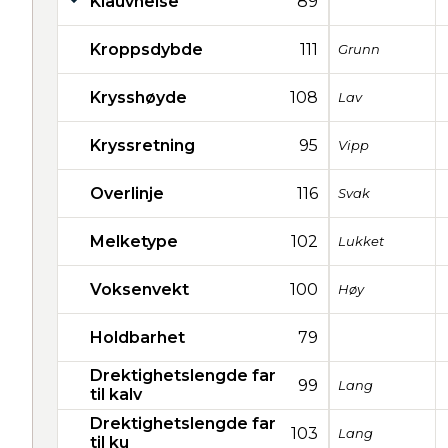
Klauvhelse
89
Kroppsdybde
111
Grunn
Krysshøyde
108
Lav
Kryssretning
95
Vipp
Overlinje
116
Svak
Melketype
102
Lukket
Voksenvekt
100
Høy
Holdbarhet
79
Drektighetslengde far
99
Lang
til kalv
Drektighetslengde far
103
Lang
til ku