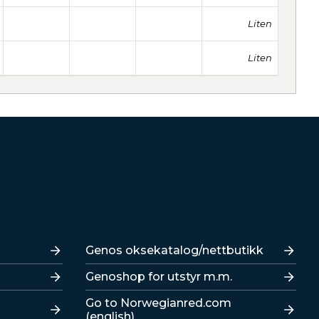
Liten
Liten
Lenker
Genos oksekatalog/nettbutikk
Genoshop for utstyr m.m.
Go to Norwegianred.com
(english)