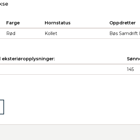
kse
Farge
Hornstatus
Oppdretter
Rød
Kollet
Bøs Samdrift 
 eksteriøropplysninger:
Sønne
145