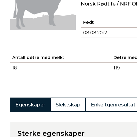
Norsk Rødt fe / NRF O
Født
08.08.2012
Antall døtre med melk:
Døtre med
181
119
Produkter
Egenskaper
Slektskap
Enkeltgenresultat
Sterke egenskaper