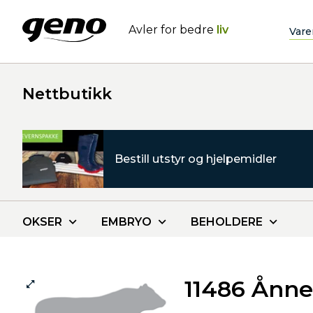
Avler for bedre
liv
Vare
Nettbutikk
Bestill utstyr og hjelpemidler
OKSER
EMBRYO
BEHOLDERE
11486 Ånn