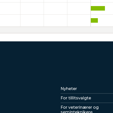
Lenker
Nyheter
For tillitsvalgte
For veterinærer og
seminteknikere