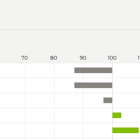
70
80
90
100