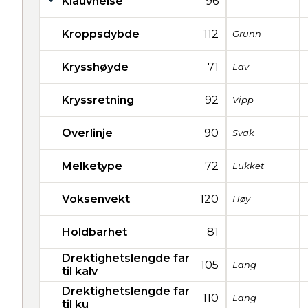
Klauvhelse
96
Kroppsdybde
112
Grunn
Krysshøyde
71
Lav
Kryssretning
92
Vipp
Overlinje
90
Svak
Melketype
72
Lukket
Voksenvekt
120
Høy
Holdbarhet
81
Drektighetslengde far
105
Lang
til kalv
Drektighetslengde far
110
Lang
til ku