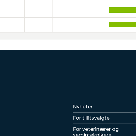
Lenker
Nyheter
For tillitsvalgte
For veterinærer og
seminteknikere