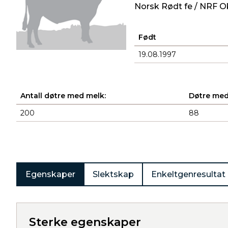
Norsk Rødt fe / NRF O
Født
19.08.1997
Antall døtre med melk:
Døtre med
200
88
Produkter
Egenskaper
Slektskap
Enkeltgenresultat
Sterke egenskaper