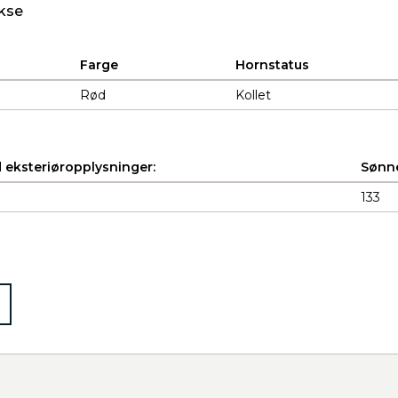
kse
Farge
Hornstatus
Rød
Kollet
 eksteriøropplysninger:
Sønne
133