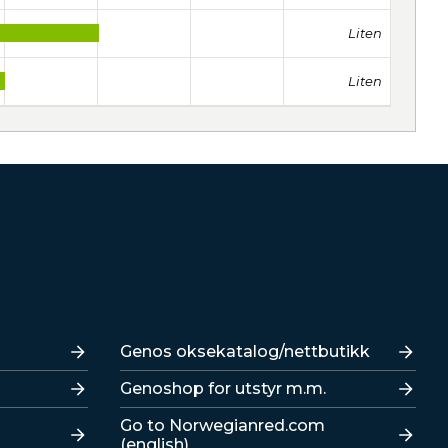
Liten
Liten
Lenker
Genos oksekatalog/nettbutikk
Genoshop for utstyr m.m.
Go to Norwegianred.com
(english)