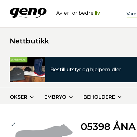
Avler for bedre
liv
Vare
Nettbutikk
Bestill utstyr og hjelpemidler
OKSER
EMBRYO
BEHOLDERE
05398 ÅNA