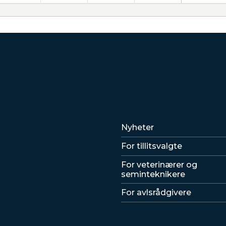
Lenker
Nyheter
For tillitsvalgte
For veterinærer og
seminteknikere
For avlsrådgivere