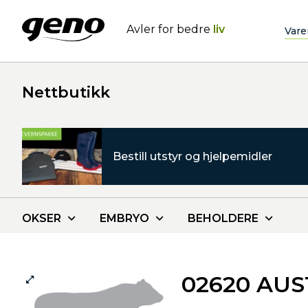
Avler for bedre
liv
Vare
Nettbutikk
Bestill utstyr og hjelpemidler
OKSER
EMBRYO
BEHOLDERE
02620 AU