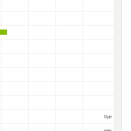
Dyp
Høy