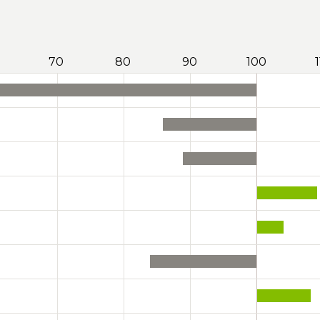
70
80
90
100