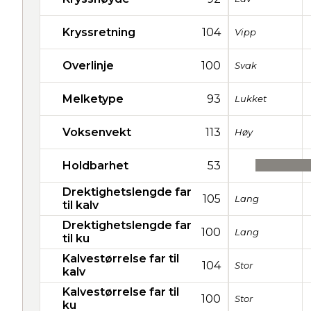
Kryssretning
104
Vipp
Overlinje
100
Svak
Melketype
93
Lukket
Voksenvekt
113
Høy
Holdbarhet
53
Drektighetslengde far
105
Lang
til kalv
Drektighetslengde far
100
Lang
til ku
Kalvestørrelse far til
104
Stor
kalv
Kalvestørrelse far til
100
Stor
ku