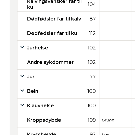
Kalvingsvansker far til
104
ku
Dødfødsler far til kalv
87
Dødfødsler far til ku
112
Jurhelse
102
Andre sykdommer
102
Jur
77
Bein
100
Klauvhelse
100
Kroppsdybde
109
Grunn
Krysshøyde
92
Lav