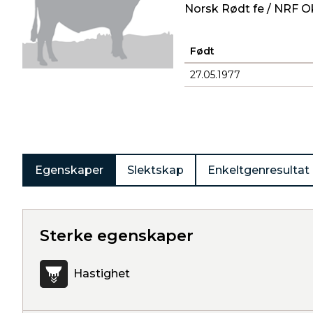
Norsk Rødt fe / NRF O
Født
27.05.1977
Produkter
Egenskaper
Slektskap
Enkeltgenresultat
Sterke egenskaper
Hastighet