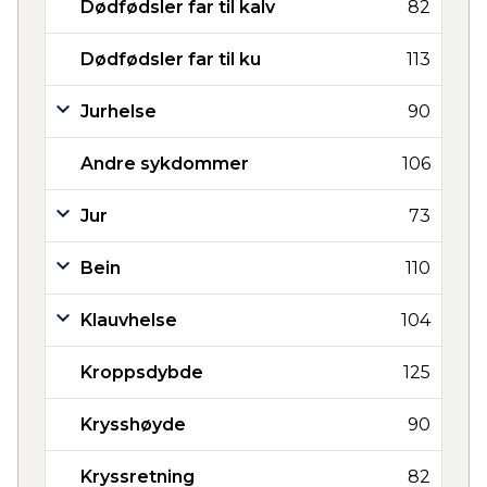
Dødfødsler far til kalv
82
Dødfødsler far til ku
113
Jurhelse
90
Andre sykdommer
106
Jur
73
Bein
110
Klauvhelse
104
Kroppsdybde
125
Krysshøyde
90
Kryssretning
82