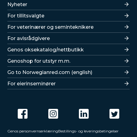
Lenker
Nyheter
For tillitsvalgte
For veterinærer og seminteknikere
For avlsrådgivere
Lenker
Genos oksekatalog/nettbutikk
Genoshop for utstyr m.m.
Go to Norwegianred.com (english)
For eierinseminører
Genos personvernserklæring
Bestillings- og leveringsbetingelser