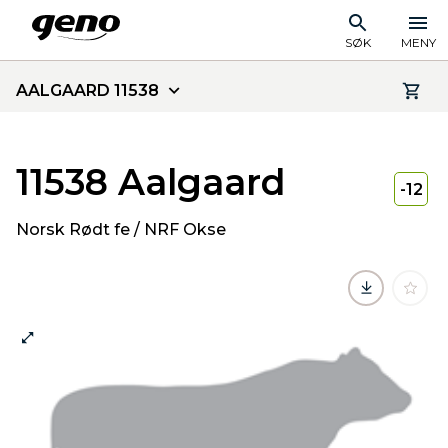
SØK
MENY
AALGAARD 11538
11538 Aalgaard
-12
Norsk Rødt fe / NRF Okse