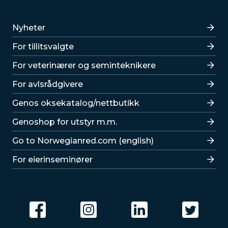
Lenker
Nyheter
For tillitsvalgte
For veterinærer og seminteknikere
For avlsrådgivere
Lenker
Genos oksekatalog/nettbutikk
Genoshop for utstyr m.m.
Go to Norwegianred.com (english)
For eierinseminører