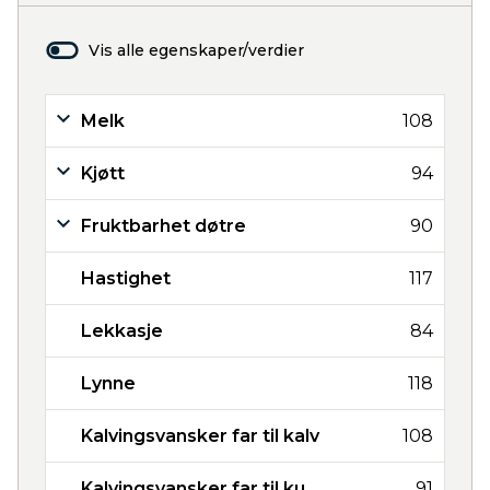
Vis alle egenskaper/verdier
Melk
108
Kjøtt
94
Fruktbarhet døtre
90
Hastighet
117
Lekkasje
84
Lynne
118
Kalvingsvansker far til kalv
108
Kalvingsvansker far til ku
91