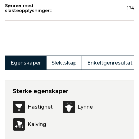
Sønner med
174
slakteopplysninger::
Produkter
Egenskaper
Slektskap
Enkeltgenresultat
Sterke egenskaper
Hastighet
Lynne
Kalving