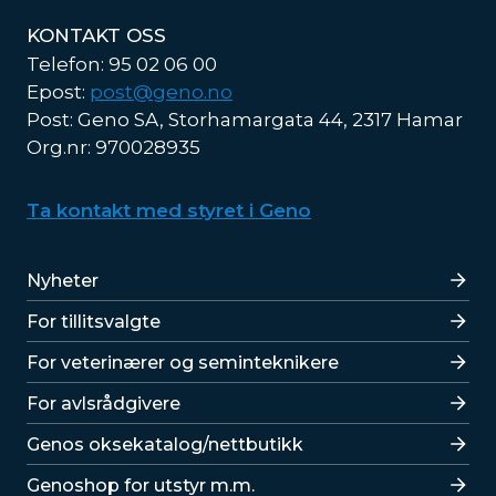
KONTAKT OSS
Telefon: 95 02 06 00
Epost:
post@geno.no
Post: Geno SA, Storhamargata 44, 2317 Hamar
Org.nr: 970028935
Ta kontakt med styret i Geno
Lenker
Nyheter
For tillitsvalgte
For veterinærer og seminteknikere
For avlsrådgivere
Lenker
Genos oksekatalog/nettbutikk
Genoshop for utstyr m.m.