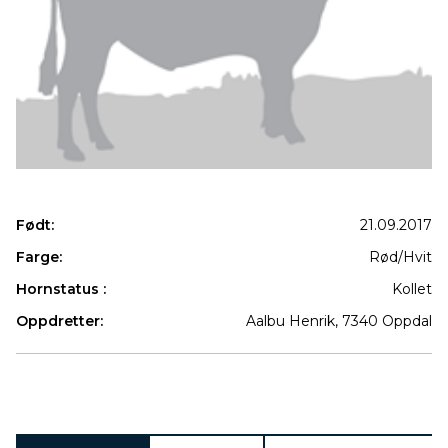
Født:
21.09.2017
Farge:
Rød/Hvit
Hornstatus :
Kollet
Oppdretter:
Aalbu Henrik, 7340 Oppdal
Produkter