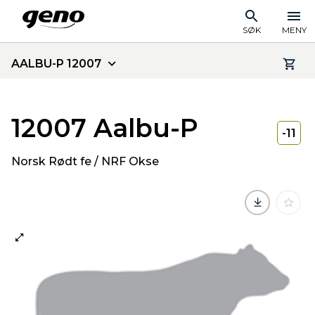
SØK
MENY
AALBU-P 12007
12007 Aalbu-P
-11
Norsk Rødt fe / NRF Okse