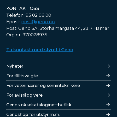
KONTAKT OSS
Telefon: 95 02 06 00
Epost:
post@geno.no
Post: Geno SA, Storhamargata 44, 2317 Hamar
Org.nr: 970028935
Ta kontakt med styret i Geno
Lenker
Nyheter
For tillitsvalgte
For veterinærer og seminteknikere
For avlsrådgivere
Lenker
Genos oksekatalog/nettbutikk
Genoshop for utstyr m.m.