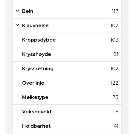
Bein
117
Klauvhelse
102
Kroppsdybde
103
Krysshøyde
81
Kryssretning
102
Overlinje
122
Melketype
73
Voksenvekt
115
Holdbarhet
41