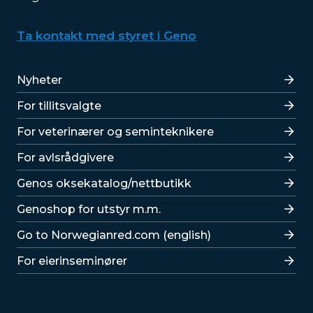
Ta kontakt med styret i Geno
Lenker
Nyheter
For tillitsvalgte
For veterinærer og seminteknikere
For avlsrådgivere
Lenker
Genos oksekatalog/nettbutikk
Genoshop for utstyr m.m.
Go to Norwegianred.com (english)
For eierinseminører