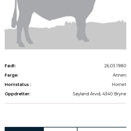
Født:
26.03.1980
Farge:
Annen
Hornstatus :
Hornet
Oppdretter:
Søyland Arvid, 4340 Bryne
Produkter