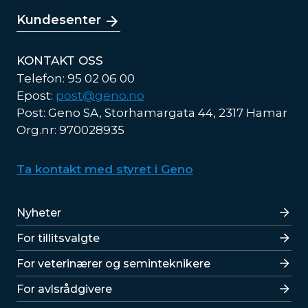
Kundesenter
KONTAKT OSS
Telefon: 95 02 06 00
Epost:
post@geno.no
Post: Geno SA, Storhamargata 44, 2317 Hamar
Org.nr: 970028935
Ta kontakt med styret i Geno
Lenker
Nyheter
For tillitsvalgte
For veterinærer og seminteknikere
For avlsrådgivere