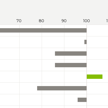
70
80
90
100