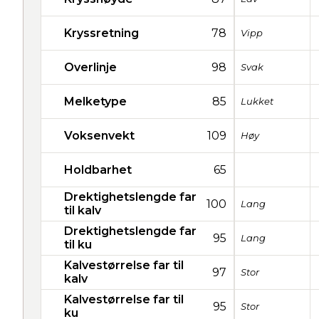
Kryssretning
78
Vipp
Overlinje
98
Svak
Melketype
85
Lukket
Voksenvekt
109
Høy
Holdbarhet
65
Drektighetslengde far
100
Lang
til kalv
Drektighetslengde far
95
Lang
til ku
Kalvestørrelse far til
97
Stor
kalv
Kalvestørrelse far til
95
Stor
ku