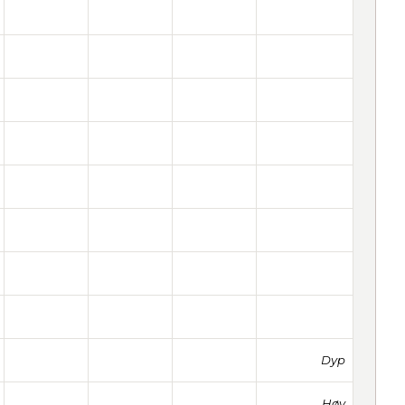
Dyp
Høy