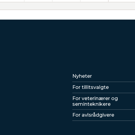
Lenker
Nyheter
For tillitsvalgte
For veterinærer og
seminteknikere
For avlsrådgivere