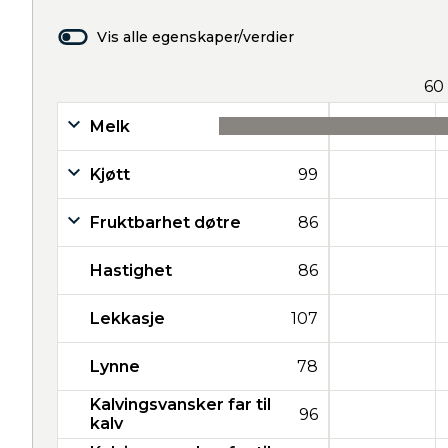
Vis alle egenskaper/verdier
60
Melk
37
Kjøtt
99
Fruktbarhet døtre
86
Hastighet
86
Lekkasje
107
Lynne
78
Kalvingsvansker far til
96
kalv