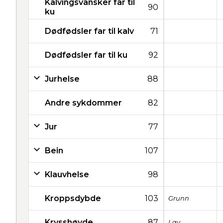
Kalvingsvansker far til
90
ku
Dødfødsler far til kalv
71
Dødfødsler far til ku
92
Jurhelse
88
Andre sykdommer
82
Jur
77
Bein
107
Klauvhelse
98
Kroppsdybde
103
Grunn
Krysshøyde
87
Lav