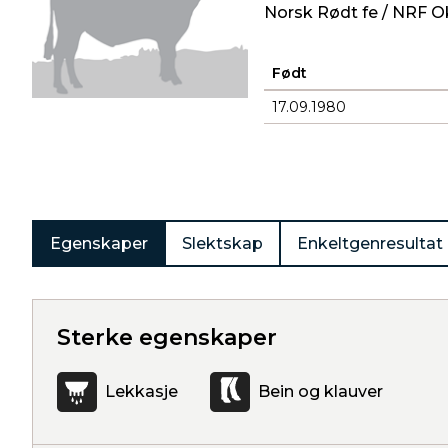
Norsk Rødt fe / NRF O
Født
17.09.1980
Produkter
Egenskaper
Slektskap
Enkeltgenresultat
Sterke egenskaper
Lekkasje
Bein og klauver