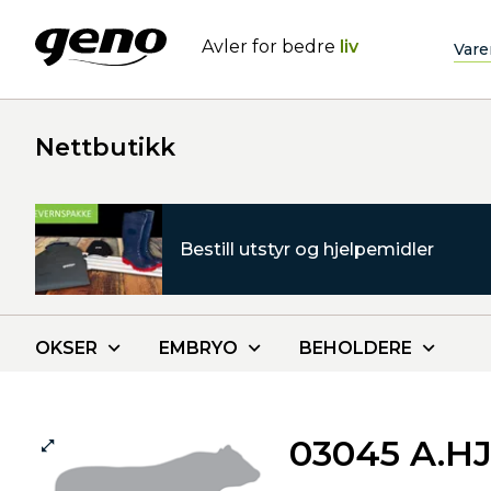
Avler for bedre
liv
Vare
Nettbutikk
Bestill utstyr og hjelpemidler
OKSER
EMBRYO
BEHOLDERE
03045 A.H