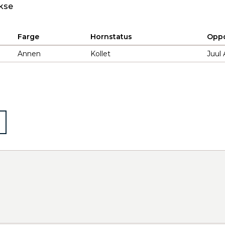
kse
Farge
Hornstatus
Oppd
Annen
Kollet
Juul