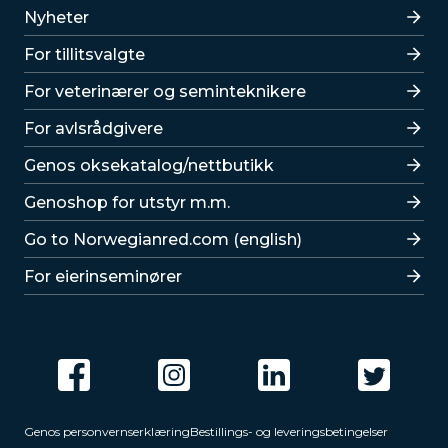
Lenker
Nyheter
For tillitsvalgte
For veterinærer og seminteknikere
For avlsrådgivere
Lenker
Genos oksekatalog/nettbutikk
Genoshop for utstyr m.m.
Go to Norwegianred.com (english)
For eierinseminører
Genos personvernserklæring
Bestillings- og leveringsbetingelser