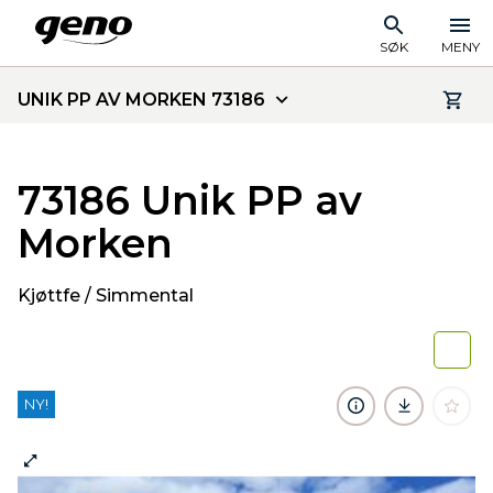
SØK
MENY
UNIK PP AV MORKEN 73186
73186 Unik PP av
Morken
Kjøttfe / Simmental
NY!