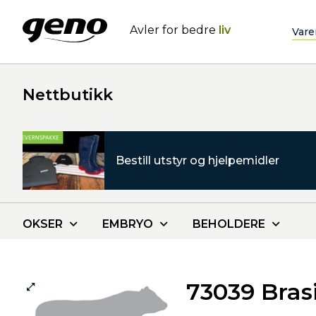
Avler for bedre
liv
Vare
Nettbutikk
Bestill utstyr og hjelpemidler
OKSER
EMBRYO
BEHOLDERE
73039 Bras