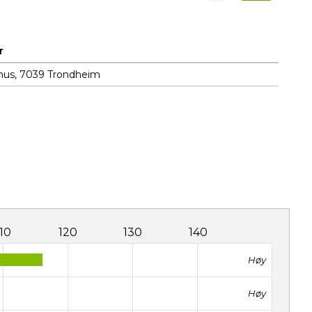
r
hus, 7039 Trondheim
110
120
130
140
Høy
Høy