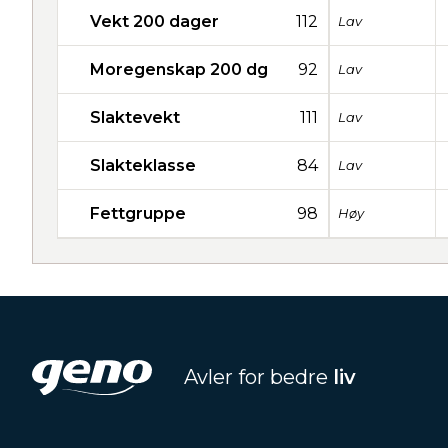
Vekt 200 dager
112
Lav
Moregenskap 200 dg
92
Lav
Slaktevekt
111
Lav
Slakteklasse
84
Lav
Fettgruppe
98
Høy
Avler for bedre
liv