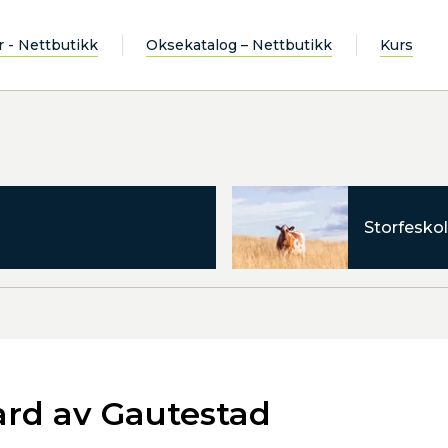
r - Nettbutikk
Oksekatalog – Nettbutikk
Kurs
Storfeskol
ard av Gautestad