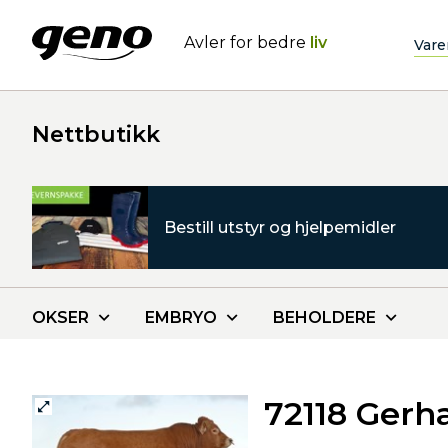
Avler for bedre
liv
Vare
Nettbutikk
Bestill utstyr og hjelpemidler
OKSER
EMBRYO
BEHOLDERE
72118 Gerh