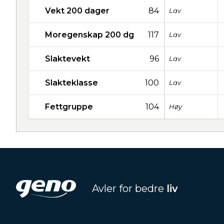
Vekt 200 dager
84
Lav
Moregenskap 200 dg
117
Lav
Slaktevekt
96
Lav
Slakteklasse
100
Lav
Fettgruppe
104
Høy
Avler for bedre
liv