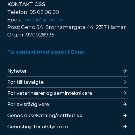
KONTAKT OSS
Telefon: 95 02 06 00
Epost:
post@geno.no
Post: Geno SA, Storhamargata 44, 2317 Hamar
Org.nr: 970028935
Ta kontakt med styret i Geno
Lenker
Nyheter
For tillitsvalgte
For veterinærer og seminteknikere
For avlsrådgivere
Lenker
Genos oksekatalog/nettbutikk
Genoshop for utstyr m.m.