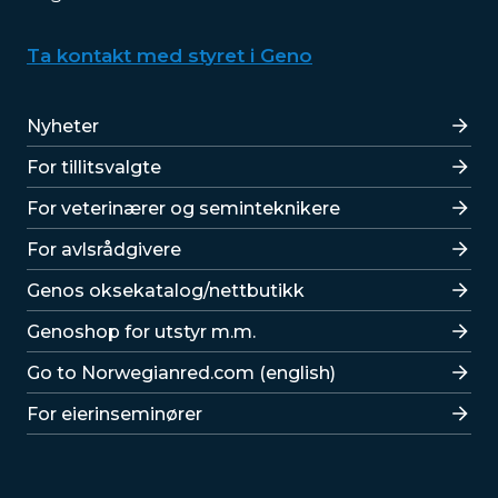
Ta kontakt med styret i Geno
Lenker
Nyheter
For tillitsvalgte
For veterinærer og seminteknikere
For avlsrådgivere
Lenker
Genos oksekatalog/nettbutikk
Genoshop for utstyr m.m.
Go to Norwegianred.com (english)
For eierinseminører