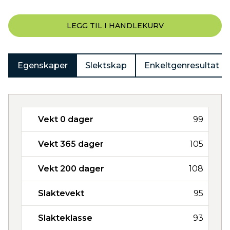
LEGG TIL I HANDLEKURV
Egenskaper
Slektskap
Enkeltgenresultat
Vekt 0 dager
99
Vekt 365 dager
105
Vekt 200 dager
108
Slaktevekt
95
Slakteklasse
93