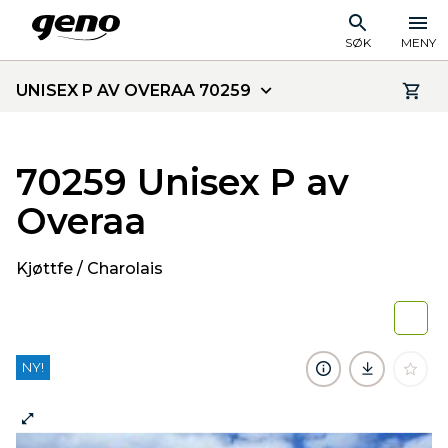
SØK
MENY
UNISEX P AV OVERAA 70259
70259 Unisex P av
Overaa
Kjøttfe / Charolais
NY!