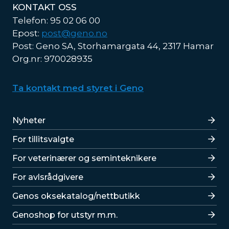
KONTAKT OSS
Telefon: 95 02 06 00
Epost:
post@geno.no
Post: Geno SA, Storhamargata 44, 2317 Hamar
Org.nr: 970028935
Ta kontakt med styret i Geno
Lenker
Nyheter
For tillitsvalgte
For veterinærer og seminteknikere
For avlsrådgivere
Lenker
Genos oksekatalog/nettbutikk
Genoshop for utstyr m.m.