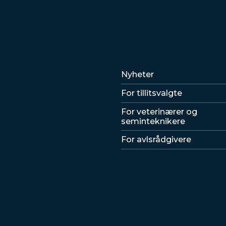
Lenker
Nyheter
For tillitsvalgte
For veterinærer og
seminteknikere
For avlsrådgivere