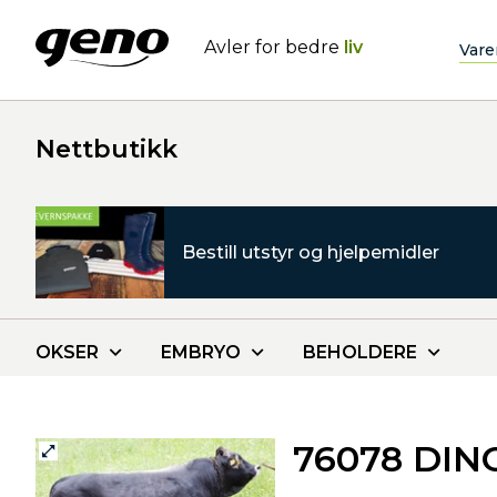
Avler for bedre
liv
Vare
Nettbutikk
Bestill utstyr og hjelpemidler
OKSER
EMBRYO
BEHOLDERE
76078 DIN