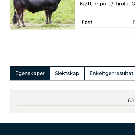
Kjøtt Import / Tiroler 
Født
Produkter
Egenskaper
Slektskap
Enkeltgenresultat
60