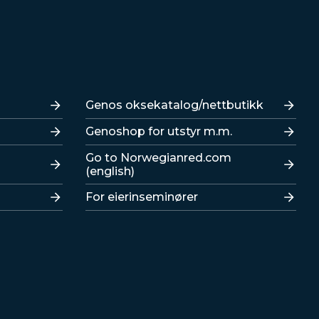
Lenker
Genos oksekatalog/nettbutikk
Genoshop for utstyr m.m.
Go to Norwegianred.com
(english)
For eierinseminører