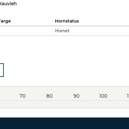
Grauvieh
Farge
Hornstatus
Hornet
70
80
90
100