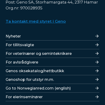
Post: Geno SA, Storhamargata 44, 2317 Hamar
Org.nr: 970028935
Ta kontakt med styret i Geno
Lenker
Nyheter
For tillitsvalgte
For veterinærer og seminteknikere
For avlsrådgivere
Lenker
Genos oksekatalog/nettbutikk
Genoshop for utstyr m.m.
Go to Norwegianred.com (english)
For eierinseminører