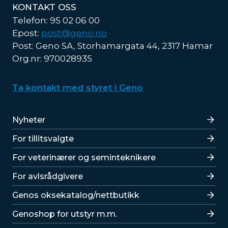
KONTAKT OSS
Telefon: 95 02 06 00
Epost:
post@geno.no
Post: Geno SA, Storhamargata 44, 2317 Hamar
Org.nr: 970028935
Ta kontakt med styret i Geno
Lenker
Nyheter
For tillitsvalgte
For veterinærer og seminteknikere
For avlsrådgivere
Lenker
Genos oksekatalog/nettbutikk
Genoshop for utstyr m.m.