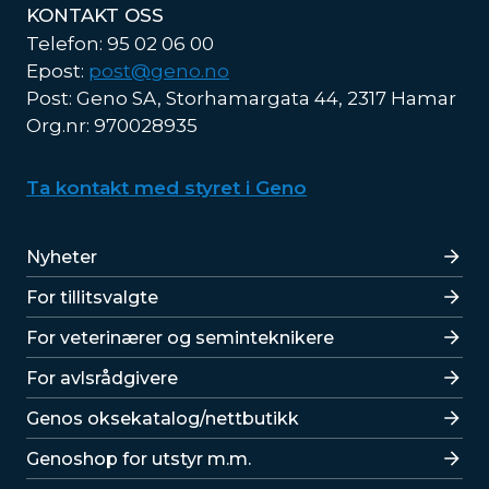
KONTAKT OSS
Telefon: 95 02 06 00
Epost:
post@geno.no
Post: Geno SA, Storhamargata 44, 2317 Hamar
Org.nr: 970028935
Ta kontakt med styret i Geno
Lenker
Nyheter
For tillitsvalgte
For veterinærer og seminteknikere
For avlsrådgivere
Lenker
Genos oksekatalog/nettbutikk
Genoshop for utstyr m.m.