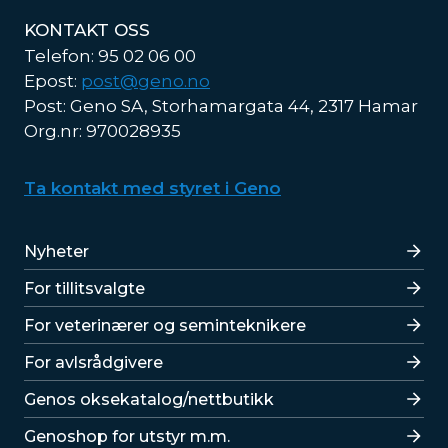
KONTAKT OSS
Telefon: 95 02 06 00
Epost:
post@geno.no
Post: Geno SA, Storhamargata 44, 2317 Hamar
Org.nr: 970028935
Ta kontakt med styret i Geno
Lenker
Nyheter
For tillitsvalgte
For veterinærer og seminteknikere
For avlsrådgivere
Lenker
Genos oksekatalog/nettbutikk
Genoshop for utstyr m.m.