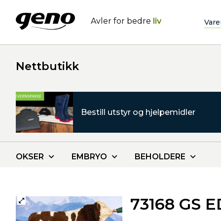
Avler for bedre
liv
Vare
Nettbutikk
Bestill utstyr og hjelpemidler
OKSER
EMBRYO
BEHOLDERE
73168 GS 