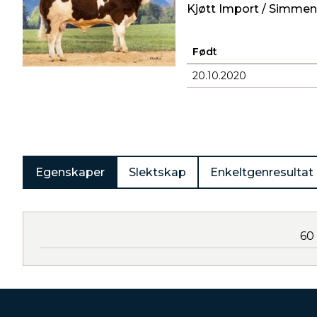
Kjøtt Import / Simmen
Født
20.10.2020
Produkter
Egenskaper
Slektskap
Enkeltgenresultat
60