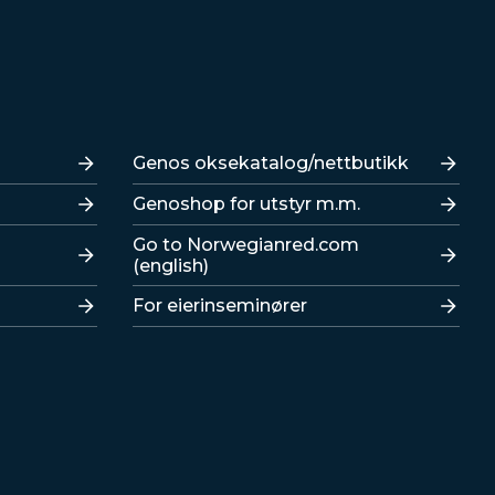
Lenker
Genos oksekatalog/nettbutikk
Genoshop for utstyr m.m.
Go to Norwegianred.com
(english)
For eierinseminører