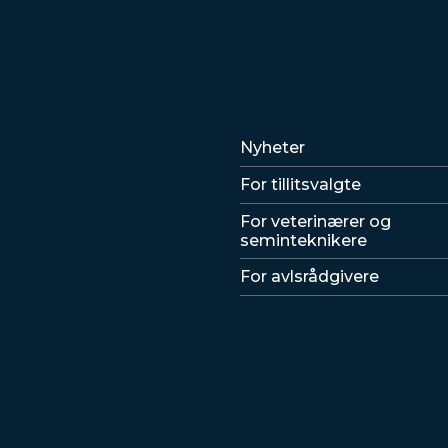
Lenker
Nyheter
For tillitsvalgte
For veterinærer og
seminteknikere
For avlsrådgivere