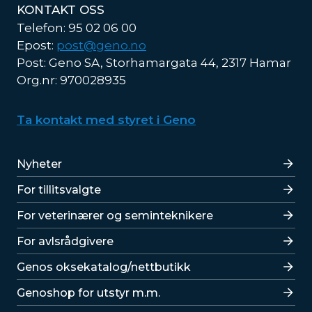
KONTAKT OSS
Telefon: 95 02 06 00
Epost:
post@geno.no
Post: Geno SA, Storhamargata 44, 2317 Hamar
Org.nr: 970028935
Ta kontakt med styret i Geno
Lenker
Nyheter
For tillitsvalgte
For veterinærer og seminteknikere
For avlsrådgivere
Lenker
Genos oksekatalog/nettbutikk
Genoshop for utstyr m.m.