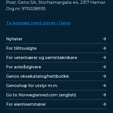
Post: Geno SA, Storhamargata 44, 2317 Hamar
Org.nr: 970028935
Ta kontakt med styret i Geno
Lenker
Nyheter
For tillitsvalgte
For veterinærer og seminteknikere
For avlsrådgivere
Lenker
Genos oksekatalog/nettbutikk
Genoshop for utstyr m.m.
Go to Norwegianred.com (english)
For eierinseminører