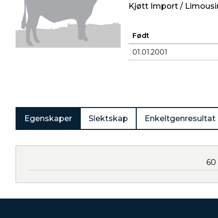
Kjøtt Import / Limousi
Født
01.01.2001
Produkter
Egenskaper
Slektskap
Enkeltgenresultat
60