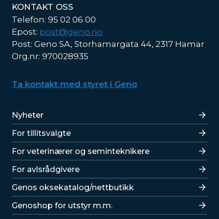
KONTAKT OSS
Telefon: 95 02 06 00
Epost:
post@geno.no
Post: Geno SA, Storhamargata 44, 2317 Hamar
Org.nr: 970028935
Ta kontakt med styret i Geno
Lenker
Nyheter
For tillitsvalgte
For veterinærer og seminteknikere
For avlsrådgivere
Lenker
Genos oksekatalog/nettbutikk
Genoshop for utstyr m.m.