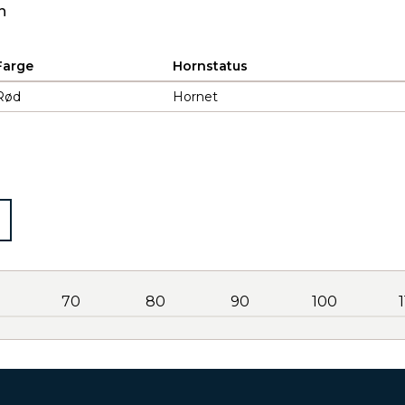
n
Farge
Hornstatus
Rød
Hornet
70
80
90
100