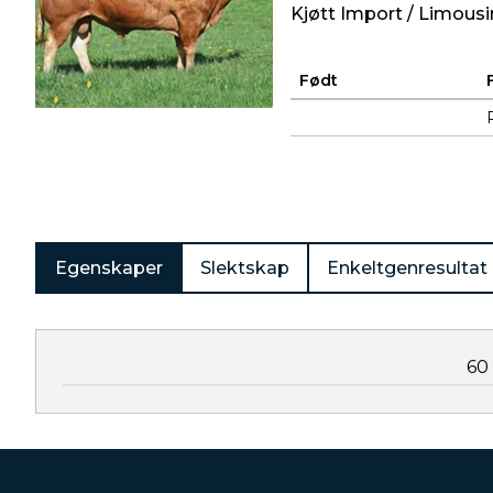
Kjøtt Import / Limousi
Født
Produkter
Egenskaper
Slektskap
Enkeltgenresultat
60