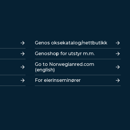
Lenker
Genos oksekatalog/nettbutikk
Genoshop for utstyr m.m.
Go to Norwegianred.com
(english)
For eierinseminører