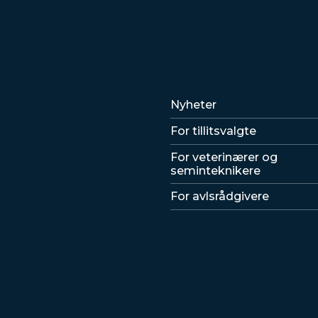
Lenker
Nyheter
For tillitsvalgte
For veterinærer og
seminteknikere
For avlsrådgivere