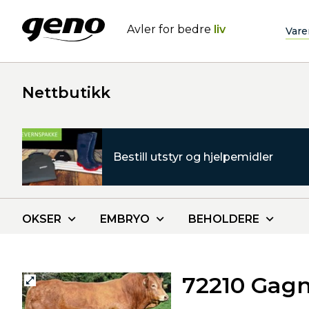
Avler for bedre
liv
Vare
Nettbutikk
Bestill utstyr og hjelpemidler
OKSER
EMBRYO
BEHOLDERE
72210 Gag