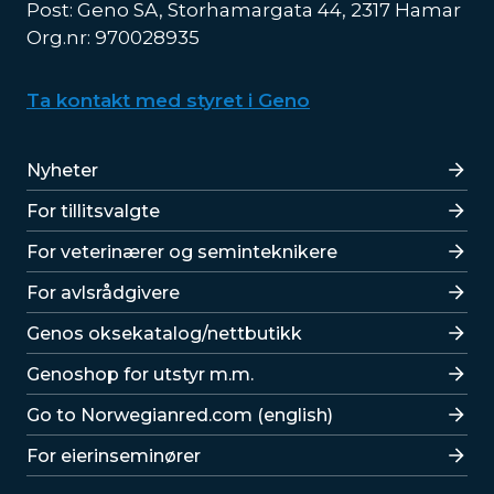
Post: Geno SA, Storhamargata 44, 2317 Hamar
Org.nr: 970028935
Ta kontakt med styret i Geno
Lenker
Nyheter
For tillitsvalgte
For veterinærer og seminteknikere
For avlsrådgivere
Lenker
Genos oksekatalog/nettbutikk
Genoshop for utstyr m.m.
Go to Norwegianred.com (english)
For eierinseminører