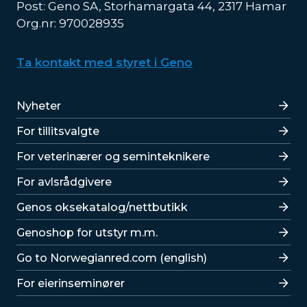
Post: Geno SA, Storhamargata 44, 2317 Hamar
Org.nr: 970028935
Ta kontakt med styret i Geno
Lenker
Nyheter
For tillitsvalgte
For veterinærer og seminteknikere
For avlsrådgivere
Lenker
Genos oksekatalog/nettbutikk
Genoshop for utstyr m.m.
Go to Norwegianred.com (english)
For eierinseminører