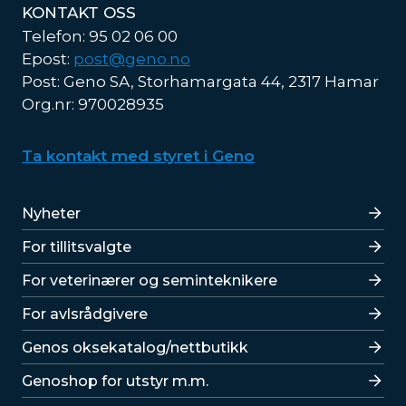
KONTAKT OSS
Telefon: 95 02 06 00
Epost:
post@geno.no
Post: Geno SA, Storhamargata 44, 2317 Hamar
Org.nr: 970028935
Ta kontakt med styret i Geno
Lenker
Nyheter
For tillitsvalgte
For veterinærer og seminteknikere
For avlsrådgivere
Lenker
Genos oksekatalog/nettbutikk
Genoshop for utstyr m.m.