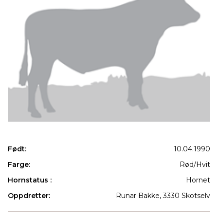
Født:
10.04.1990
Farge:
Rød/Hvit
Hornstatus :
Hornet
Oppdretter:
Runar Bakke, 3330 Skotselv
Produkter