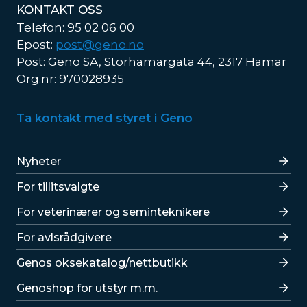
KONTAKT OSS
Telefon: 95 02 06 00
Epost:
post@geno.no
Post: Geno SA, Storhamargata 44, 2317 Hamar
Org.nr: 970028935
Ta kontakt med styret i Geno
Lenker
Nyheter
For tillitsvalgte
For veterinærer og seminteknikere
For avlsrådgivere
Lenker
Genos oksekatalog/nettbutikk
Genoshop for utstyr m.m.