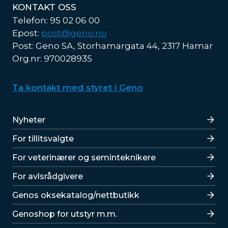
KONTAKT OSS
Telefon: 95 02 06 00
Epost:
post@geno.no
Post: Geno SA, Storhamargata 44, 2317 Hamar
Org.nr: 970028935
Ta kontakt med styret i Geno
Lenker
Nyheter
For tillitsvalgte
For veterinærer og seminteknikere
For avlsrådgivere
Lenker
Genos oksekatalog/nettbutikk
Genoshop for utstyr m.m.