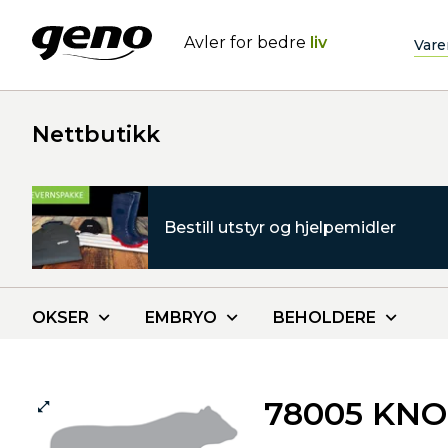
Avler for bedre
liv
Vare
Nettbutikk
Bestill utstyr og hjelpemidler
OKSER
EMBRYO
BEHOLDERE
78005 KNO