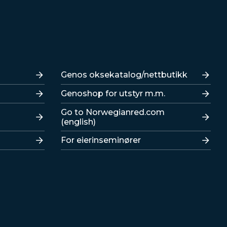
Lenker
Genos oksekatalog/nettbutikk
Genoshop for utstyr m.m.
Go to Norwegianred.com
(english)
For eierinseminører