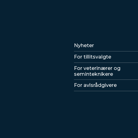
Lenker
Nyheter
For tillitsvalgte
For veterinærer og
seminteknikere
For avlsrådgivere