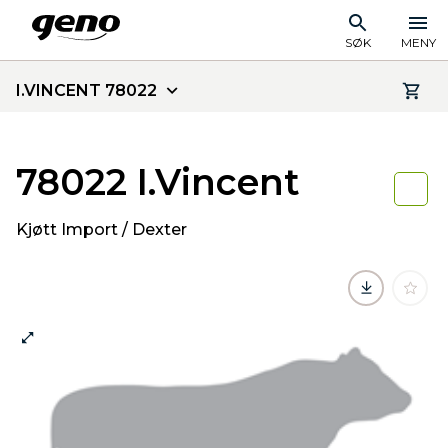
SØK
MENY
I.VINCENT 78022
78022 I.Vincent
Kjøtt Import / Dexter