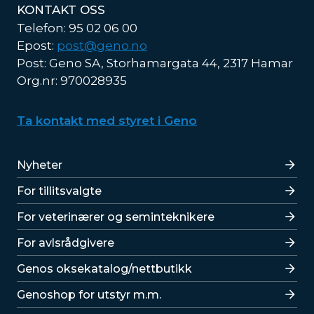
KONTAKT OSS
Telefon: 95 02 06 00
Epost:
post@geno.no
Post: Geno SA, Storhamargata 44, 2317 Hamar
Org.nr: 970028935
Ta kontakt med styret i Geno
Lenker
Nyheter
For tillitsvalgte
For veterinærer og seminteknikere
For avlsrådgivere
Lenker
Genos oksekatalog/nettbutikk
Genoshop for utstyr m.m.