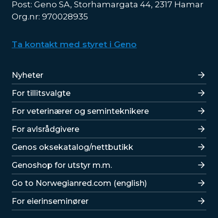
Post: Geno SA, Storhamargata 44, 2317 Hamar
Org.nr: 970028935
Ta kontakt med styret i Geno
Lenker
Nyheter
For tillitsvalgte
For veterinærer og seminteknikere
For avlsrådgivere
Lenker
Genos oksekatalog/nettbutikk
Genoshop for utstyr m.m.
Go to Norwegianred.com (english)
For eierinseminører