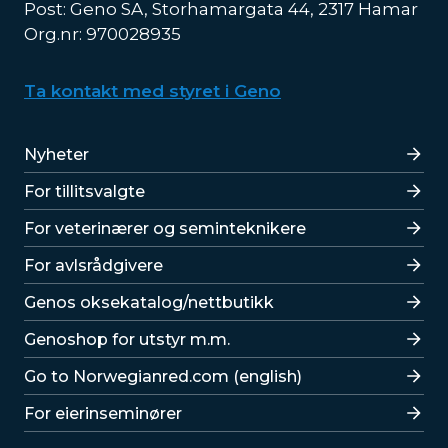
Post: Geno SA, Storhamargata 44, 2317 Hamar
Org.nr: 970028935
Ta kontakt med styret i Geno
Lenker
Nyheter
For tillitsvalgte
For veterinærer og seminteknikere
For avlsrådgivere
Lenker
Genos oksekatalog/nettbutikk
Genoshop for utstyr m.m.
Go to Norwegianred.com (english)
For eierinseminører