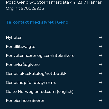
Post: Geno SA, Storhamargata 44, 2317 Hamar
Org.nr: 970028935
Ta kontakt med styret i Geno
Lenker
Nyheter
For tillitsvalgte
For veterinærer og seminteknikere
For avlsrådgivere
Lenker
Genos oksekatalog/nettbutikk
Genoshop for utstyr m.m.
Go to Norwegianred.com (english)
For eierinseminører