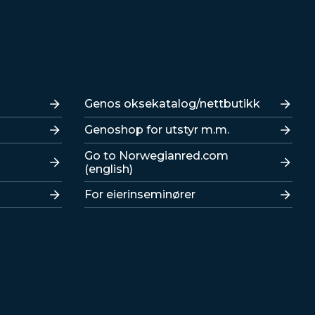
Lenker
Genos oksekatalog/nettbutikk
Genoshop for utstyr m.m.
Go to Norwegianred.com
(english)
For eierinseminører