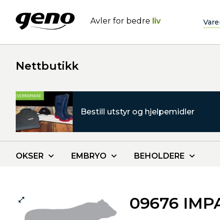
Avler for bedre
liv
Vare
Nettbutikk
Bestill utstyr og hjelpemidler
OKSER
EMBRYO
BEHOLDERE
09676 IMP