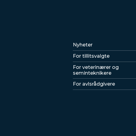
Lenker
Nyheter
For tillitsvalgte
For veterinærer og
seminteknikere
For avlsrådgivere