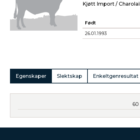
Kjøtt Import / Charolai
Født
26.01.1993
Produkter
Egenskaper
Slektskap
Enkeltgenresultat
60