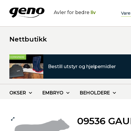
Avler for bedre
liv
Vare
Nettbutikk
Bestill utstyr og hjelpemidler
OKSER
EMBRYO
BEHOLDERE
09536 GAU