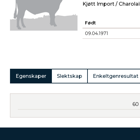
Kjøtt Import / Charolai
Født
09.04.1971
Produkter
Egenskaper
Slektskap
Enkeltgenresultat
60