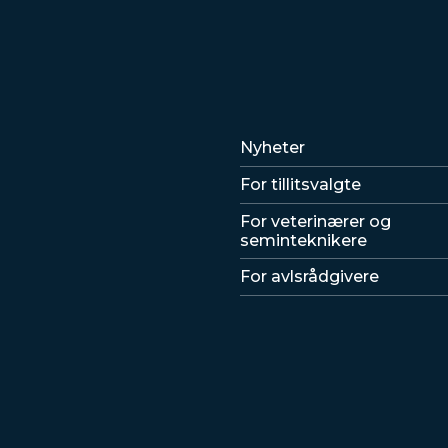
Lenker
Nyheter
For tillitsvalgte
For veterinærer og
seminteknikere
For avlsrådgivere