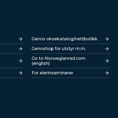
Lenker
Genos oksekatalog/nettbutikk
Genoshop for utstyr m.m.
Go to Norwegianred.com
(english)
For eierinseminører