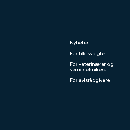
Lenker
Nyheter
For tillitsvalgte
For veterinærer og
seminteknikere
For avlsrådgivere