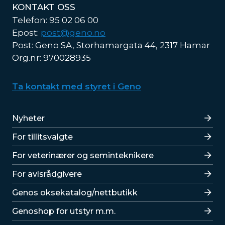
KONTAKT OSS
Telefon: 95 02 06 00
Epost:
post@geno.no
Post: Geno SA, Storhamargata 44, 2317 Hamar
Org.nr: 970028935
Ta kontakt med styret i Geno
Lenker
Nyheter
For tillitsvalgte
For veterinærer og seminteknikere
For avlsrådgivere
Lenker
Genos oksekatalog/nettbutikk
Genoshop for utstyr m.m.