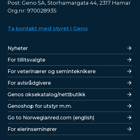
Post: Geno SA, Storhamargata 44, 2317 Hamar
Org.nr: 970028935
Ta kontakt med styret i Geno
Lenker
Nyheter
For tillitsvalgte
For veterinærer og seminteknikere
For avlsrådgivere
Lenker
Genos oksekatalog/nettbutikk
Genoshop for utstyr m.m.
Go to Norwegianred.com (english)
For eierinseminører