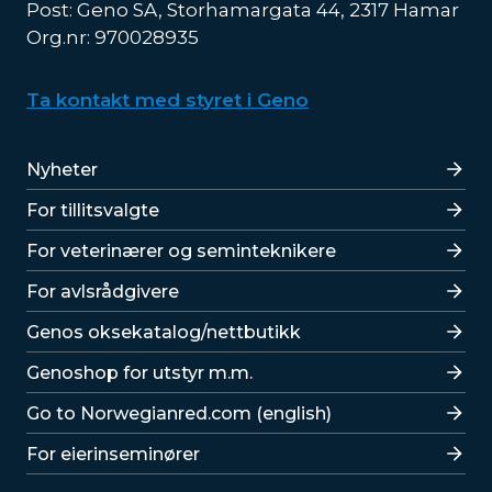
Post: Geno SA, Storhamargata 44, 2317 Hamar
Org.nr: 970028935
Ta kontakt med styret i Geno
Lenker
Nyheter
For tillitsvalgte
For veterinærer og seminteknikere
For avlsrådgivere
Lenker
Genos oksekatalog/nettbutikk
Genoshop for utstyr m.m.
Go to Norwegianred.com (english)
For eierinseminører