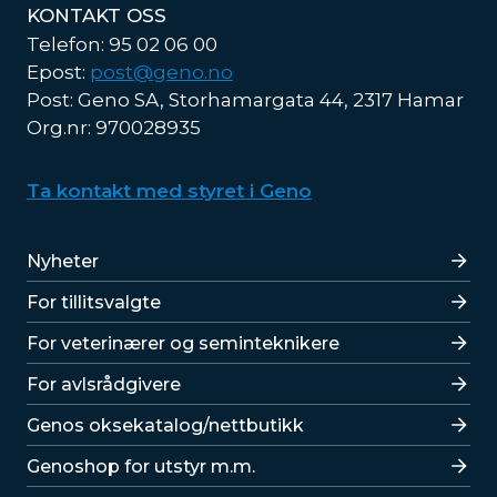
KONTAKT OSS
Telefon: 95 02 06 00
Epost:
post@geno.no
Post: Geno SA, Storhamargata 44, 2317 Hamar
Org.nr: 970028935
Ta kontakt med styret i Geno
Lenker
Nyheter
For tillitsvalgte
For veterinærer og seminteknikere
For avlsrådgivere
Lenker
Genos oksekatalog/nettbutikk
Genoshop for utstyr m.m.